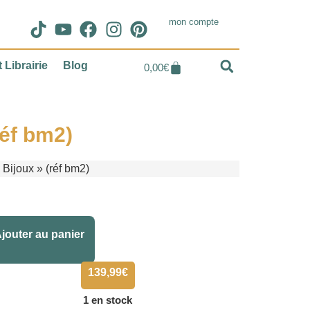
mon compte
 Librairie
Blog
0,00
€
réf bm2)
 Bijoux » (réf bm2)
Alternative:
jouter au panier
139,99
€
1 en stock