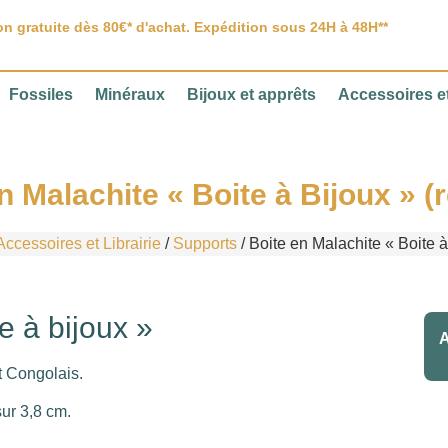
on gratuite dès 80€* d'achat. Expédition sous 24H à 48H**
Fossiles
Minéraux
Bijoux et apprêts
Accessoires et
n Malachite « Boite à Bijoux » (
ccessoires et Librairie
/
Supports
/ Boite en Malachite « Boite à
e à bijoux »
A
t Congolais.
sur 3,8 cm.