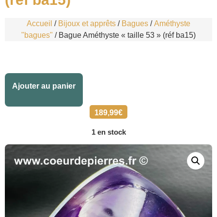
Accueil
/
Bijoux et apprêts
/
Bagues
/
Améthyste
"bagues"
/ Bague Améthyste « taille 53 » (réf ba15)
Alternative:
Ajouter au panier
189,99
€
1 en stock