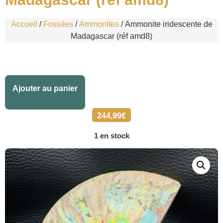
Accueil
/
Fossiles
/
Ammonites
/ Ammonite iridescente de
Madagascar (réf amd8)
Alternative:
Ajouter au panier
244,99
€
1 en stock