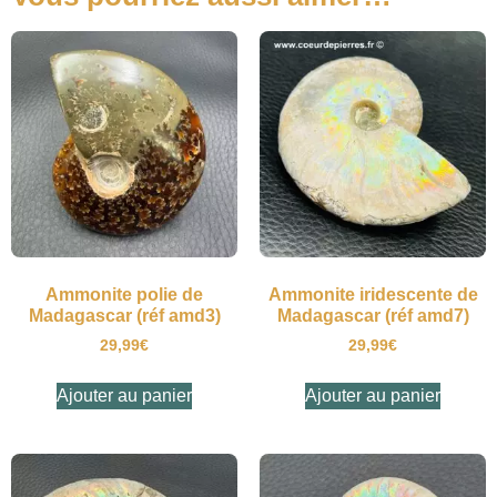
Ammonite polie de
Ammonite iridescente de
Madagascar (réf amd3)
Madagascar (réf amd7)
29,99
€
29,99
€
Ajouter au panier
Ajouter au panier