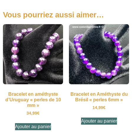
Vous pourriez aussi aimer…
Bracelet en améthyste
Bracelet en Améthyste du
d’Uruguay « perles de 10
Brésil « perles 6mm »
mm »
14,99
€
34,99
€
Ajouter au panier
Ajouter au panier