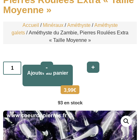
Moyenne »
Accueil
/
Minéraux
/
Améthyste
/
Améthyste
galets
/ Améthyste du Zambie, Pierres Roulées Extra
« Taille Moyenne »
Alternative:
-
+
Ajouter au panier
3,99
€
93 en stock