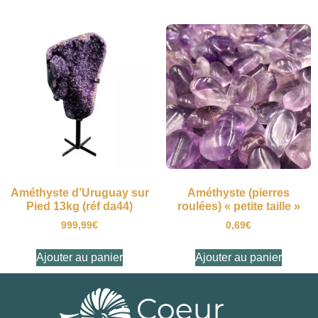
Améthyste d’Uruguay sur
Améthyste (pierres
Pied 13kg (réf da44)
roulées) « petite taille »
999,99
€
0,69
€
Ajouter au panier
Ajouter au panier