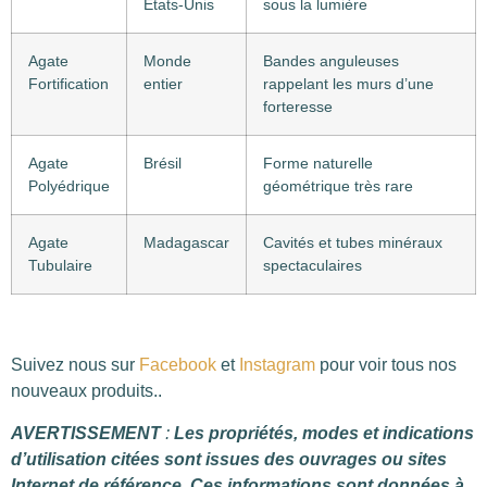
États-Unis
sous la lumière
Agate
Monde
Bandes anguleuses
Fortification
entier
rappelant les murs d’une
forteresse
Agate
Brésil
Forme naturelle
Polyédrique
géométrique très rare
Agate
Madagascar
Cavités et tubes minéraux
Tubulaire
spectaculaires
Suivez nous sur
Facebook
et
Instagram
pour voir tous nos
nouveaux produits..
AVERTISSEMENT
:
Les propriétés, modes et indications
d’utilisation citées sont issues des ouvrages ou sites
Internet de référence. Ces informations sont données à