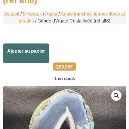
Accueil
/
Minéraux
/
Agate
/
Agate tranches, formes libres et
géodes
/ Géode d’Agate Cristallisée (réf afl8)
Alternative:
Ajouter au panier
299,99
€
1 en stock