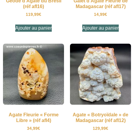
Géode d’Agate du Brésil
Galet d’Agate Fleurie de
(réf afl16)
Madagascar (réf afl17)
119,99
€
14,99
€
Ajouter au panier
Ajouter au panier
Agate Fleurie « Forme
Agate « Botryoïdale » de
Libre » (réf afl4)
Madagascar (réf afl12)
34,99
€
129,99
€