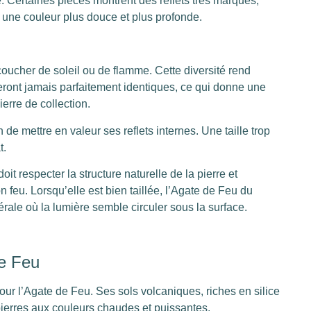
 Certaines pièces montrent des reflets très marqués,
t une couleur plus douce et plus profonde.
 coucher de soleil ou de flamme. Cette diversité rend
ront jamais parfaitement identiques, ce qui donne une
erre de collection.
 de mettre en valeur ses reflets internes. Une taille trop
t.
doit respecter la structure naturelle de la pierre et
on feu. Lorsqu’elle est bien taillée, l’Agate de Feu du
rale où la lumière semble circuler sous la surface.
de Feu
our l’Agate de Feu. Ses sols volcaniques, riches en silice
 pierres aux couleurs chaudes et puissantes.