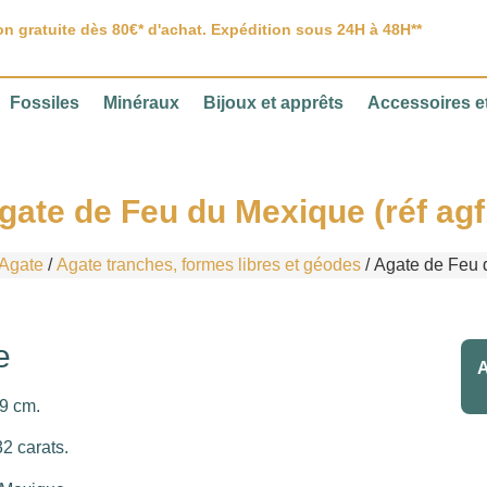
on gratuite dès 80€* d'achat. Expédition sous 24H à 48H**
Fossiles
Minéraux
Bijoux et apprêts
Accessoires et
gate de Feu du Mexique (réf agf
Agate
/
Agate tranches, formes libres et géodes
/ Agate de Feu d
e
A
,9 cm.
2 carats.