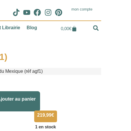
mon compte
 Librairie
Blog
0,00
€
1)
u Mexique (réf agf1)
Alternative:
jouter au panier
219,99
€
1 en stock