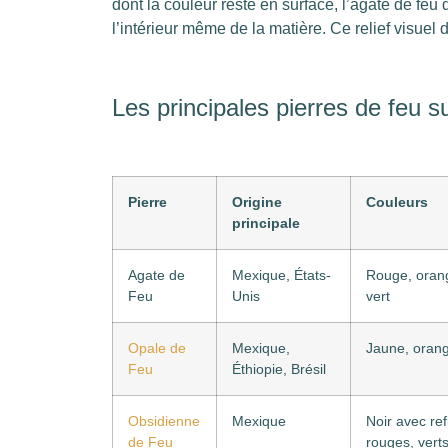
dont la couleur reste en surface, l’agate de fe
l’intérieur même de la matière. Ce relief visuel
Les principales pierres de feu su
Pierre
Origine
Couleurs
principale
Agate de
Mexique, États-
Rouge, orang
Feu
Unis
vert
Opale de
Mexique,
Jaune, oran
Feu
Éthiopie, Brésil
Obsidienne
Mexique
Noir avec ref
de Feu
rouges, vert