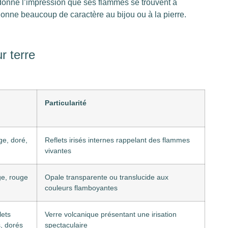
u donne l’impression que ses flammes se trouvent à
 donne beaucoup de caractère au bijou ou à la pierre.
r terre
Particularité
e, doré,
Reflets irisés internes rappelant des flammes
vivantes
ge, rouge
Opale transparente ou translucide aux
couleurs flamboyantes
lets
Verre volcanique présentant une irisation
s, dorés
spectaculaire