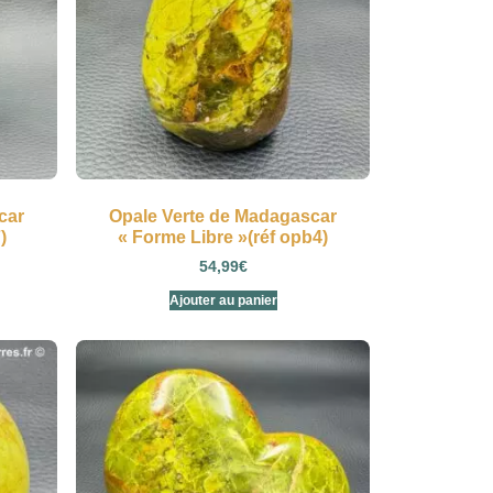
car
Opale Verte de Madagascar
)
« Forme Libre »(réf opb4)
54,99
€
Ajouter au panier