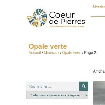
Livrais
Savoir-faire lapidaire & éthique minérale
Opale verte
Accueil
/
Minéraux
/
Opale verte
/ Page 2
Afficha