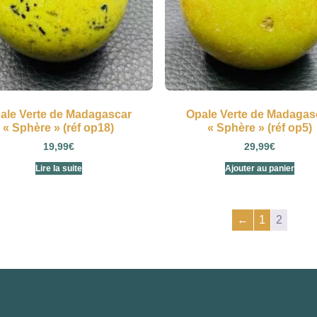
ale Verte de Madagascar
Opale Verte de Madagas
« Sphère » (réf op18)
« Sphère » (réf op5)
19,99
€
29,99
€
Lire la suite
Ajouter au panier
←
1
2