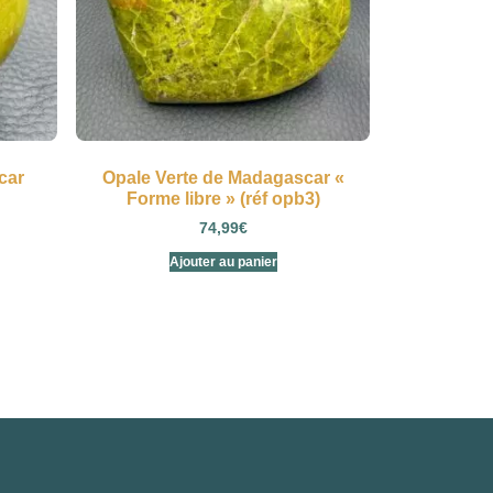
car
Opale Verte de Madagascar «
Forme libre » (réf opb3)
74,99
€
Ajouter au panier