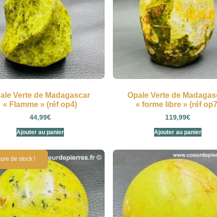
ale Verte de Madagascar
Opale Verte de Madagas
« Flamme » (réf op4)
« forme libre » (réf op7
44,99
€
119,99
€
Ajouter au panier
Ajouter au panier