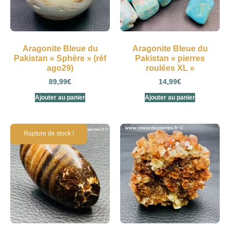
Aragonite Bleue du
Aragonite Bleue du
Pakistan « Sphère » (réf
Pakistan « pierres
ago29)
roulées XL »
89,99
€
14,99
€
Ajouter au panier
Ajouter au panier