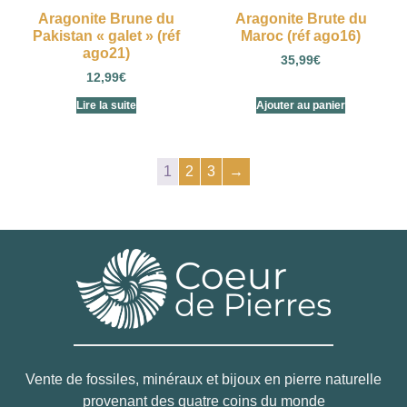
Aragonite Brune du
Aragonite Brute du
Pakistan « galet » (réf
Maroc (réf ago16)
ago21)
35,99
€
12,99
€
Lire la suite
Ajouter au panier
1
2
3
→
Vente de fossiles, minéraux et bijoux en pierre naturelle
provenant des quatre coins du monde