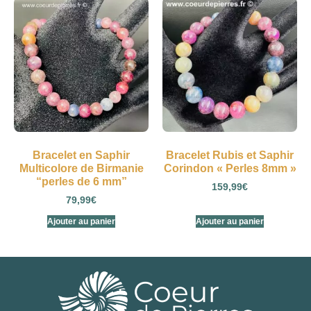
Bracelet en Saphir
Bracelet Rubis et Saphir
Multicolore de Birmanie
Corindon « Perles 8mm »
“perles de 6 mm”
159,99
€
79,99
€
Ajouter au panier
Ajouter au panier