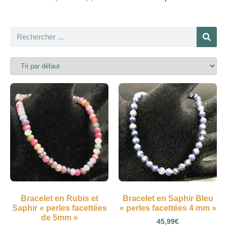
Bracelet en Rubis et
Bracelet en Saphir Bleu
Saphir « perles facettées
« perles facettées 4 mm »
de 5mm »
45,99
€