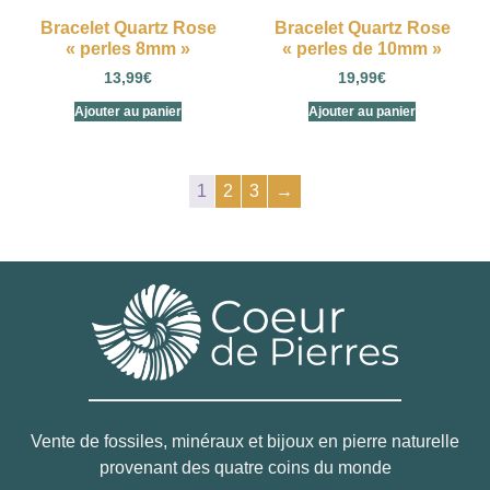
Bracelet Quartz Rose
Bracelet Quartz Rose
« perles 8mm »
« perles de 10mm »
13,99
€
19,99
€
Ajouter au panier
Ajouter au panier
1
2
3
→
Vente de fossiles, minéraux et bijoux en pierre naturelle
provenant des quatre coins du monde