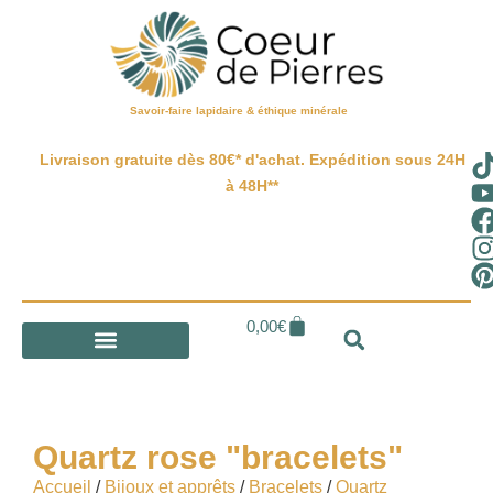
Savoir-faire lapidaire & éthique minérale
Livraison gratuite dès 80€* d'achat. Expédition sous 24H
à 48H**
0,00
€
Quartz rose "bracelets"
Accueil
/
Bijoux et apprêts
/
Bracelets
/
Quartz