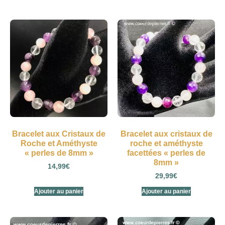
Bracelet aux Cristaux de
Bracelet aux cristaux de
Roche et Améthyste
roche et améthyste
« perles de 8mm »
facettées « perles de
8mm »
14,99
€
29,99
€
Ajouter au panier
Ajouter au panier