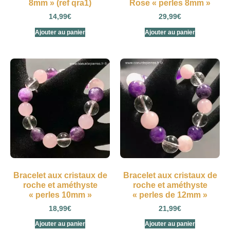
8mm » (ref qra1)
Rose « perles 8mm »
14,99
€
29,99
€
Ajouter au panier
Ajouter au panier
Bracelet aux cristaux de
Bracelet aux cristaux de
roche et améthyste
roche et améthyste
« perles 10mm »
« perles de 12mm »
18,99
€
21,99
€
Ajouter au panier
Ajouter au panier