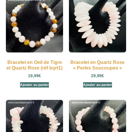
Bracelet en Oeil de Tigre
Bracelet en Quartz Rose
et Quartz Rose (réf bqrt1)
« Perles Soucoupes »
19,99
€
29,99
€
Ajouter au panier
Ajouter au panier