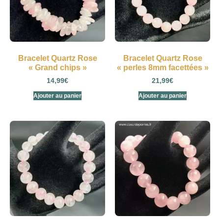
Bracelet Quartz Rose
Bracelet Quartz Rose
« Grand chips »
« perles 8mm facettées »
14,99
€
21,99
€
Ajouter au panier
Ajouter au panier