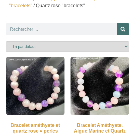
"bracelets"
/ Quartz rose "bracelets"
Bracelet améthyste et
Bracelet Améthyste,
quartz rose « perles
Aigue Marine et Quartz