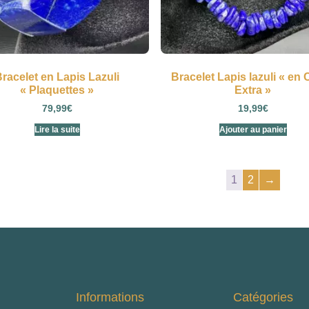
racelet en Lapis Lazuli
Bracelet Lapis lazuli « en 
« Plaquettes »
Extra »
79,99
€
19,99
€
Lire la suite
Ajouter au panier
1
2
→
Informations
Catégories