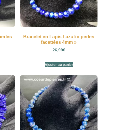
perles
Bracelet en Lapis Lazuli « perles
facettées 4mm »
26,99
€
Ajouter au panier