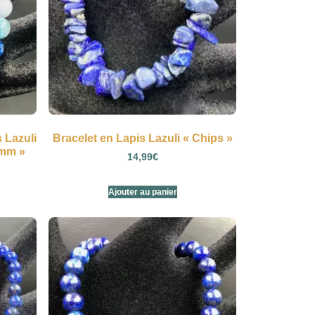
s Lazuli
Bracelet en Lapis Lazuli « Chips »
8mm »
14,99
€
Ajouter au panier