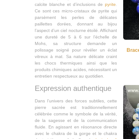
calcite blanche et d’inclusions de
pyrite
.
Ce sont ces micro-cristaux de pyrite qui
parsèment les perles de délicates
paillettes dorées, donnant au bijou
l’aspect d’un ciel nocturne étoilé. Affichant
une dureté de 5 à 6 sur l’échelle de
Mohs, sa structure demande un
Brace
polissage soigné pour révéler un éclat
vitreux à mat. Sa nature délicate craint
les chocs thermiques ainsi que les
produits chimiques acides, nécessitant un
entretien respectueux au quotidien.
Expression authentique
Dans l’univers des forces subtiles, cette
pierre sacrée est traditionnellement
célébrée comme le symbole de la vérité,
de la sagesse et de la communication
fluide. En agissant en résonance directe
avec le chakra de la gorge et le chakra