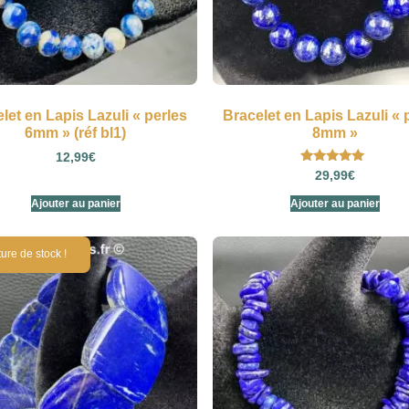
let en Lapis Lazuli « perles
Bracelet en Lapis Lazuli « 
6mm » (réf bl1)
8mm »
12,99
€
Note
29,99
€
5.00
sur 5
Ajouter au panier
Ajouter au panier