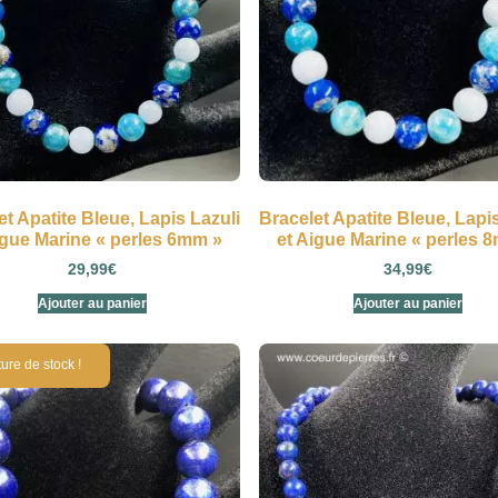
et Apatite Bleue, Lapis Lazuli
Bracelet Apatite Bleue, Lapi
igue Marine « perles 6mm »
et Aigue Marine « perles 
29,99
€
34,99
€
Ajouter au panier
Ajouter au panier