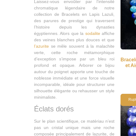
Laissez-vous envoûter par l’intensité
chromatique légendaire de notre
collection de Bracelets en Lapis Lazuli,
des parures de prestige qui traversent
l’histoire depuis les dynasties
égyptiennes. Alors que la
sodalite
affiche
des veines blanches plus douces et que
l’azurite
se mêle souvent à la malachite
verte, cette roche métamorphique
d’exception s’impose par un bleu roi
Bracel
profond et opaque. Arborer ce bijou
et A
autour du poignet apporte une touche de
noblesse immédiate et une force visuelle
incomparable, idéale pour structurer une
silhouette élégante ou rehausser un style
minimaliste.
Éclats dorés
Sur le plan scientifique, ce matériau n’est
pas un cristal unique mais une roche
composée principalement de lazurite, de