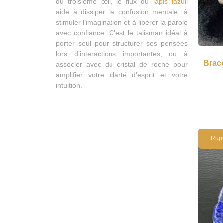
du troisième œil, le flux du
lapis lazuli
aide à dissiper la confusion mentale, à
stimuler l’imagination et à libérer la parole
avec confiance. C’est le talisman idéal à
porter seul pour structurer ses pensées
lors d’interactions importantes, ou à
Brace
associer avec du cristal de roche pour
amplifier votre clarté d’esprit et votre
intuition.