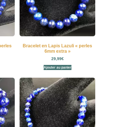
perles
Bracelet en Lapis Lazuli « perles
6mm extra »
29,99
€
Ajouter au panier