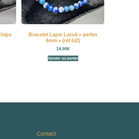
Chips
Bracelet Lapis Lazuli « perles
4mm » (réf bl2)
14,99
€
Ajouter au panier
Contact