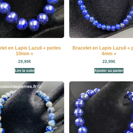
let en Lapis Lazuli « perles
Bracelet en Lapis Lazuli « 
10mm »
4mm »
29,99
€
22,99
€
Lire la suite
Ajouter au panier