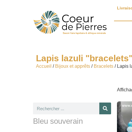
Livrais
Savoir-faire lapidaire & éthique minérale
Lapis lazuli "bracelets
Accueil
/
Bijoux et apprêts
/
Bracelets
/ Lapis l
Afficha
Bleu souverain